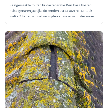
Veelgemaakte fouten bij dakreparatie Den Haag kosten
huiseigenaren jaarlijks duizenden euro&#8217;s. Ontdek
welke 7 fouten u moet vermijden en waarom professioneel
dakwerk zich altijd terugbetaalt.