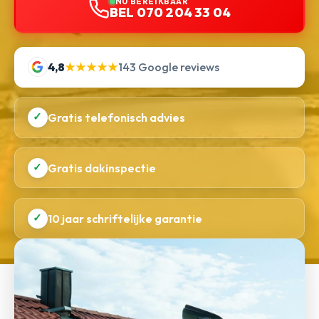
NU BEREIKBAAR
BEL 070 204 33 04
4,8
★★★★★
143 Google reviews
✓
Gratis telefonisch advies
✓
Gratis dakinspectie
✓
10 jaar schriftelijke garantie