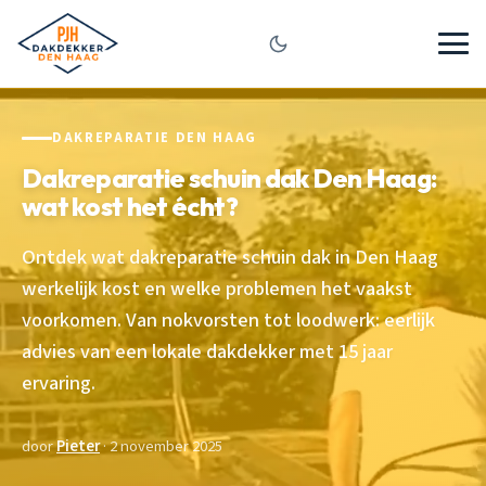
DAKREPARATIE DEN HAAG
Dakreparatie schuin dak Den Haag:
wat kost het écht?
Ontdek wat dakreparatie schuin dak in Den Haag
werkelijk kost en welke problemen het vaakst
voorkomen. Van nokvorsten tot loodwerk: eerlijk
advies van een lokale dakdekker met 15 jaar
ervaring.
door
Pieter
· 2 november 2025