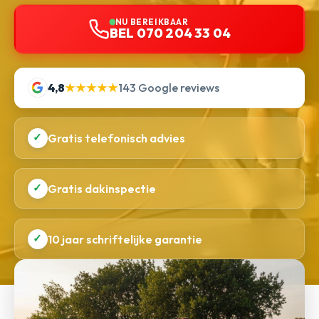
NU BEREIKBAAR
BEL 070 204 33 04
4,8
★★★★★
143 Google reviews
✓
Gratis telefonisch advies
✓
Gratis dakinspectie
✓
10 jaar schriftelijke garantie