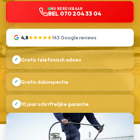
NU BEREIKBAAR
BEL 070 204 33 04
4,8
★★★★★
143 Google reviews
✓
Gratis telefonisch advies
✓
Gratis dakinspectie
✓
10 jaar schriftelijke garantie