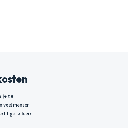
ekosten
s je de
n veel mensen
echt geïsoleerd