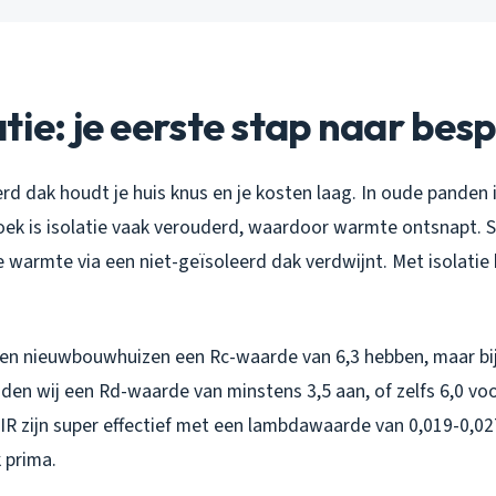
tie: je eerste stap naar bes
d dak houdt je huis knus en je kosten laag. In oude panden i
ek is isolatie vaak verouderd, waardoor warmte ontsnapt. S
warmte via een niet-geïsoleerd dak verdwijnt. Met isolatie 
n nieuwbouwhuizen een Rc-waarde van 6,3 hebben, maar bij 
den wij een Rd-waarde van minstens 3,5 aan, of zelfs 6,0 vo
PIR zijn super effectief met een lambdawaarde van 0,019-0,
 prima.