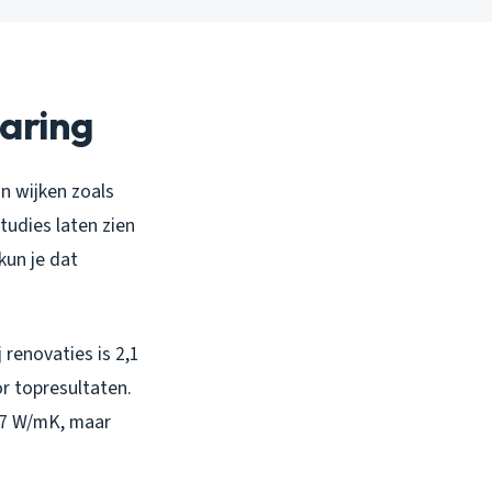
paring
n wijken zoals
tudies laten zien
kun je dat
renovaties is 2,1
or topresultaten.
027 W/mK, maar