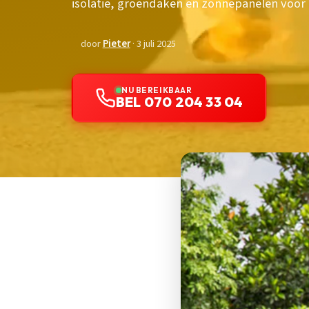
isolatie, groendaken en zonnepanelen voo
door
Pieter
· 3 juli 2025
NU BEREIKBAAR
BEL 070 204 33 04