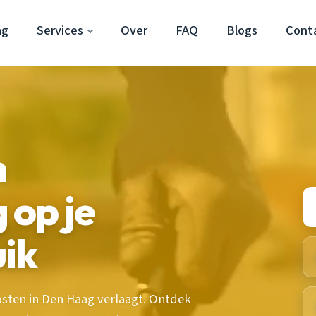
ag
Services
Over
FAQ
Blogs
Cont
n
 op je
ik
sten in Den Haag verlaagt. Ontdek