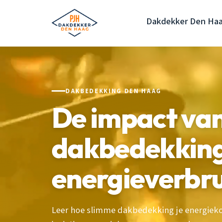
Dakdekker Den Ha
DAKBEDEKKING DEN HAAG
De impact va
dakbedekking
energieverbru
Leer hoe slimme dakbedekking je energieko