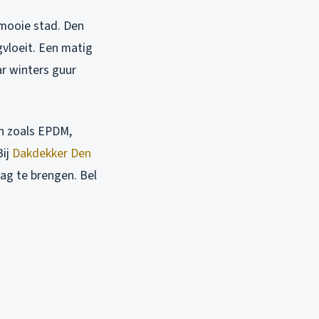
 mooie stad. Den
vloeit. Een matig
ar winters guur
en zoals EPDM,
Bij
Dakdekker Den
ag te brengen. Bel