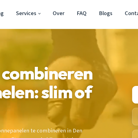
ag
Services
Over
FAQ
Blogs
Cont
 combineren
len: slim of
zonnepanelen te combineren in Den