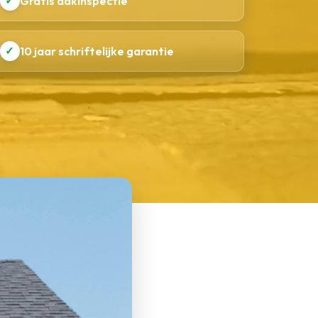
✓
Gratis dakinspectie
✓
10 jaar schriftelijke garantie