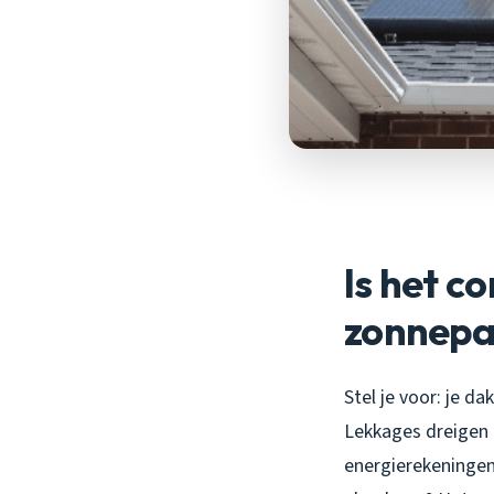
Is het c
zonnepa
Stel je voor: je d
Lekkages dreigen e
energierekeningen