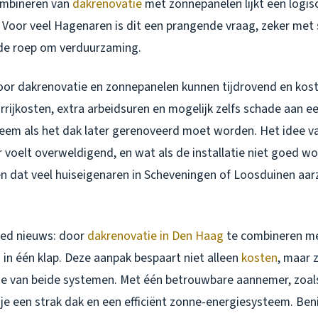
ombineren van
dakrenovatie
met zonnepanelen lijkt een logis
? Voor veel Hagenaren is dit een prangende vraag, zeker met 
 de roep om verduurzaming.
oor dakrenovatie en zonnepanelen kunnen tijdrovend en kost
rijkosten, extra arbeidsuren en mogelijk zelfs schade aan e
teem als het dak later gerenoveerd moet worden. Het idee v
r voelt overweldigend, en wat als de installatie niet goed w
 dat veel huiseigenaren in Scheveningen of Loosduinen aar
oed nieuws: door
dakrenovatie in Den Haag
te combineren me
n in één klap. Deze aanpak bespaart niet alleen
kosten
, maar 
ie van beide systemen. Met één betrouwbare aannemer, zoal
jg je een strak dak en een efficiënt zonne-energiesysteem. Be