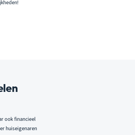
jkheden!
elen
r ook financieel
eer huiseigenaren