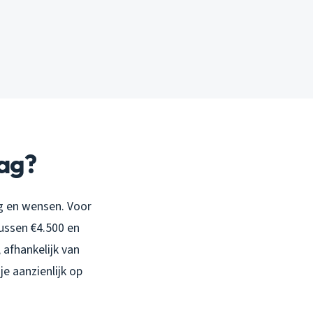
aag?
ng en wensen. Voor
ussen €4.500 en
 afhankelijk van
e aanzienlijk op