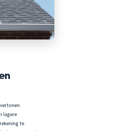
 en
 vertonen.
n lagere
rekening te