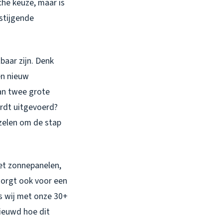
che keuze, maar is
stijgende
baar zijn. Denk
en nieuw
an twee grote
ordt uitgevoerd?
zelen om de stap
t zonnepanelen,
zorgt ook voor een
s wij met onze 30+
nieuwd hoe dit