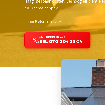
Haag. Bespaar kosten, verhoog efficiëntie e
duurzame aanpak.
door
Pieter
· 17 juli 2025
NU BEREIKBAAR
BEL 070 204 33 04