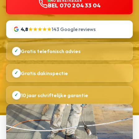
NU BEREIKBAAR
BEL 070 204 33 04
4,8
★★★★★
143 Google reviews
✓
Gratis telefonisch advies
✓
Gratis dakinspectie
✓
10 jaar schriftelijke garantie