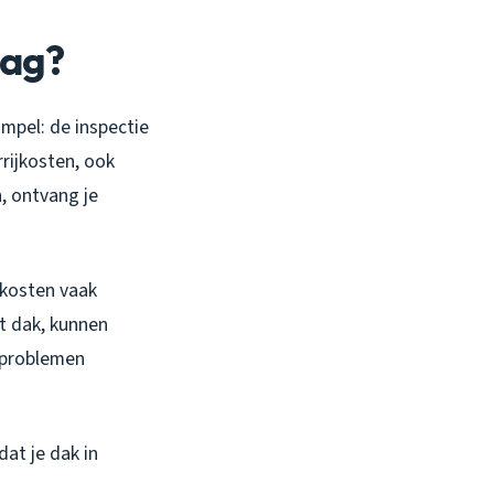
aag?
mpel: de inspectie
rrijkosten, ook
n, ontvang je
 kosten vaak
t dak, kunnen
e problemen
dat je dak in