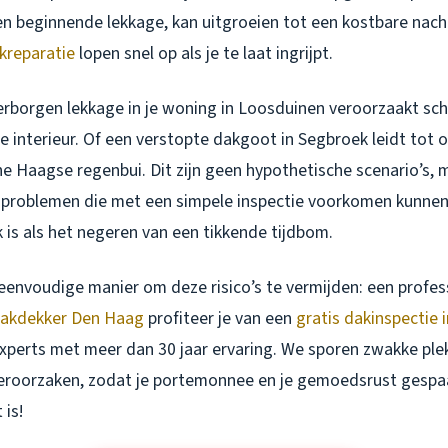
en beginnende lekkage, kan uitgroeien tot een kostbare nac
kreparatie
lopen snel op als je te laat ingrijpt.
 verborgen lekkage in je woning in Loosduinen veroorzaakt sc
e interieur. Of een verstopte dakgoot in Segbroek leidt tot
he Haagse regenbui. Dit zijn geen hypothetische scenario’s, 
problemen die met een simpele inspectie voorkomen kunne
 is als het negeren van een tikkende tijdbom.
 eenvoudige manier om deze risico’s te vermijden: een profes
akdekker Den Haag
profiteer je van een
gratis dakinspectie
xperts met meer dan 30 jaar ervaring. We sporen zwakke pl
eroorzaken, zodat je portemonnee en je gemoedsrust gespaa
 is!