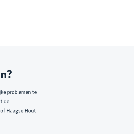
in?
ijke problemen te
t de
m of Haagse Hout