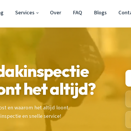
ag
Services
Over
FAQ
Blogs
Cont
dakinspectie
nt het altijd?
st en waarom het altijd loont.
nspectie en snelle service!