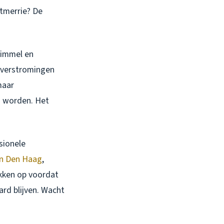
htmerrie? De
himmel en
 overstromingen
maar
n worden. Het
sionele
 in Den Haag
,
ekken op voordat
rd blijven. Wacht