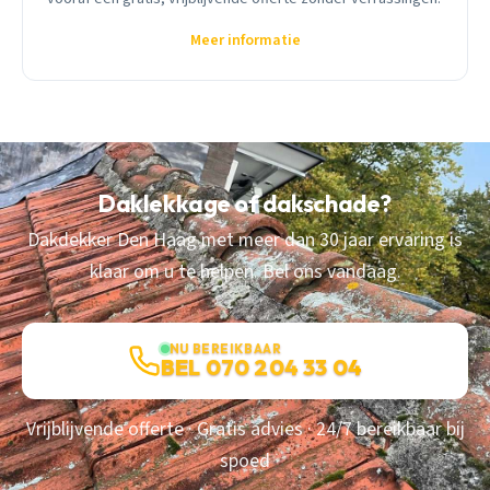
Meer informatie
Daklekkage of dakschade?
Dakdekker Den Haag met meer dan 30 jaar ervaring is
klaar om u te helpen. Bel ons vandaag.
NU BEREIKBAAR
BEL 070 204 33 04
Vrijblijvende offerte · Gratis advies · 24/7 bereikbaar bij
spoed