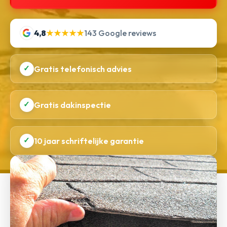
4,8
★★★★★
143 Google reviews
✓
Gratis telefonisch advies
✓
Gratis dakinspectie
✓
10 jaar schriftelijke garantie