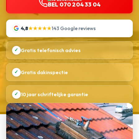
BEL 070 204 33 04
4,8
★★★★★
143 Google reviews
✓
Gratis telefonisch advies
✓
Gratis dakinspectie
✓
10 jaar schriftelijke garantie