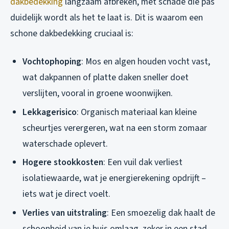
dakbedekking
langzaam afbreken, met schade die pas
duidelijk wordt als het te laat is. Dit is waarom een
schone dakbedekking cruciaal is:
Vochtophoping
: Mos en algen houden vocht vast,
wat dakpannen of platte daken sneller doet
verslijten, vooral in groene woonwijken.
Lekkagerisico
: Organisch materiaal kan kleine
scheurtjes verergeren, wat na een storm zomaar
waterschade oplevert.
Hogere stookkosten
: Een vuil dak verliest
isolatiewaarde, wat je energierekening opdrijft –
iets wat je direct voelt.
Verlies van uitstraling
: Een smoezelig dak haalt de
schoonheid van je huis omlaag, zeker in een stad