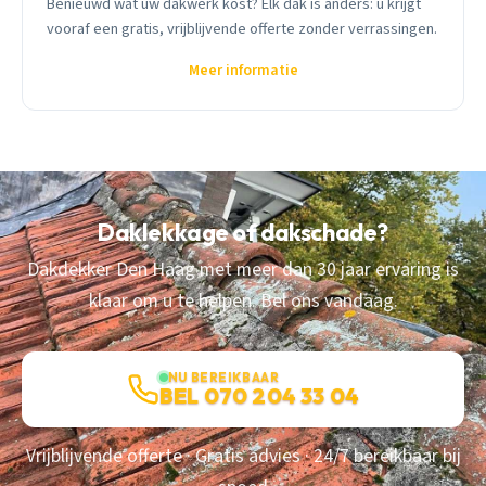
Benieuwd wat uw dakwerk kost? Elk dak is anders: u krijgt
vooraf een gratis, vrijblijvende offerte zonder verrassingen.
Meer informatie
Daklekkage of dakschade?
Dakdekker Den Haag met meer dan 30 jaar ervaring is
klaar om u te helpen. Bel ons vandaag.
NU BEREIKBAAR
BEL 070 204 33 04
Vrijblijvende offerte · Gratis advies · 24/7 bereikbaar bij