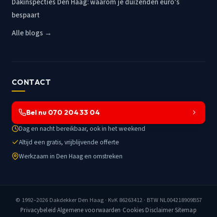
Dakinspecties Den Haag: waarom je duizenden euro’s
bespaart
Alle blogs →
CONTACT
Bel nu 070 204 33 04
Dag en nacht bereikbaar, ook in het weekend
Altijd een gratis, vrijblijvende offerte
Werkzaam in Den Haag en omstreken
© 1992–2026
Dakdekker Den Haag
· KvK 86263412 · BTW NL004218909B57
Privacybeleid
·
Algemene voorwaarden
·
Cookies
·
Disclaimer
·
Sitemap