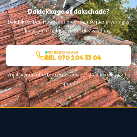
Daklekkage of dakschade?
Dakdekker Den Haag met meer dan 30 jaar ervaring is
klaar om u te helpen. Bel ons vandaag.
NU BEREIKBAAR
BEL 070 204 33 04
Vrijblijvende offerte · Gratis advies · 24/7 bereikbaar bij
spoed