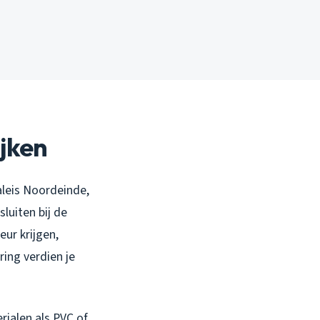
ijken
aleis Noordeinde,
luiten bij de
eur krijgen,
ring verdien je
rialen als PVC of