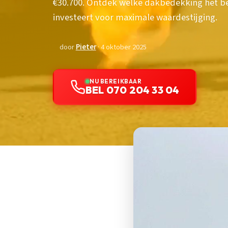
€30.700. Ontdek welke dakbedekking het be
investeert voor maximale waardestijging.
door
Pieter
· 4 oktober 2025
NU BEREIKBAAR
BEL 070 204 33 04