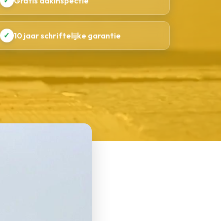
✓
Gratis dakinspectie
✓
10 jaar schriftelijke garantie