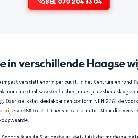
BEL 070 204 33 04
ie in verschillende Haagse w
 impact verschilt enorm per buurt. In het Centrum en rond P
ak monumentaal karakter hebben, moet je dakbedekking aans
ing. Daar zie ik dat kleidakpannen conform NEN 2778 de voork
re
prijs
van €60 tot €110 per vierkante meter. Maar die investe
erkoopwaarde.
 Spoorwijk en de Stationsbuurt zie ik juist dat moderne mate