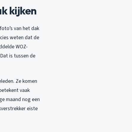
k kijken
 foto’s van het dak
ecies weten dat de
middelde WOZ-
 Dat is tussen de
 geleden. Ze komen
betekent vaak
orige maand nog een
verstrekker eiste