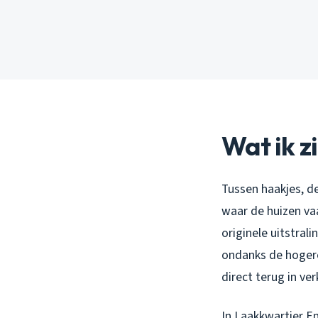
Wat ik z
Tussen haakjes, de
waar de huizen va
originele uitstral
ondanks de hoge
direct terug in v
In Laakkwartier En