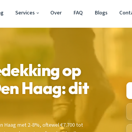
ag
Services
Over
FAQ
Blogs
Cont
edekking op
en Haag: dit
n Haag met 2-8%, oftewel €7.700 tot