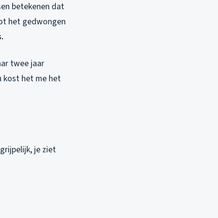
isen betekenen dat
tot het gedwongen
.
aar twee jaar
u kost het me het
jpelijk, je ziet