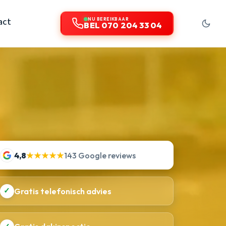
act
NU BEREIKBAAR
BEL 070 204 33 04
4,8
★★★★★
143 Google reviews
✓
Gratis telefonisch advies