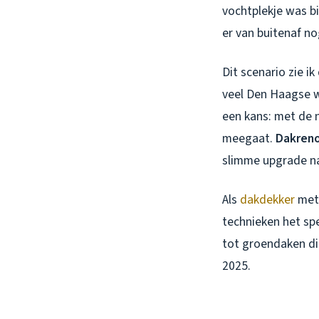
vochtplekje was bi
er van buitenaf no
Dit scenario zie i
veel Den Haagse w
een kans: met de 
meegaat.
Dakreno
slimme upgrade n
Als
dakdekker
met 
technieken het spe
tot groendaken die
2025.