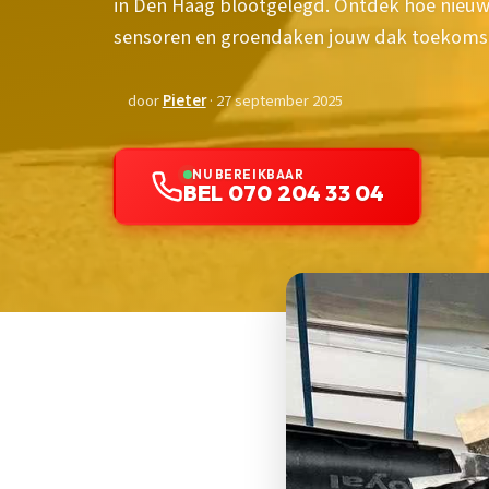
in Den Haag blootgelegd. Ontdek hoe nieu
sensoren en groendaken jouw dak toekoms
door
Pieter
· 27 september 2025
NU BEREIKBAAR
BEL 070 204 33 04