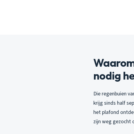
Waarom 
nodig he
Die regenbuien va
krijg sinds half s
het plafond ontdek
zijn weg gezocht d