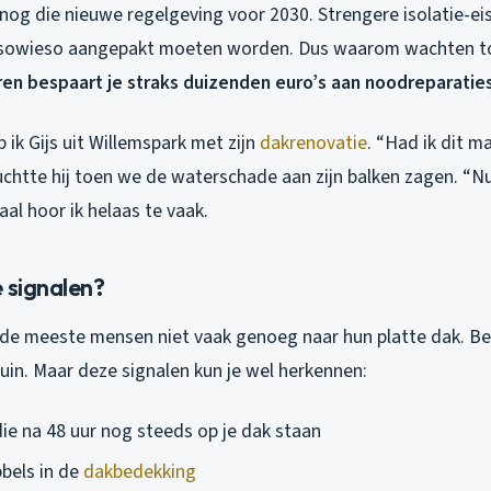
 nog die nieuwe regelgeving voor 2030. Strengere isolatie-e
n sowieso aangepakt moeten worden. Dus waarom wachten 
ren bespaart je straks duizenden euro’s aan noodreparaties
 ik Gijs uit Willemspark met zijn
dakrenovatie
. “Had ik dit m
uchtte hij toen we de waterschade aan zijn balken zagen. “N
aal hoor ik helaas te vaak.
 signalen?
 de meeste mensen niet vaak genoeg naar hun platte dak. Begri
 tuin. Maar deze signalen kun je wel herkennen:
ie na 48 uur nog steeds op je dak staan
bbels in de
dakbedekking