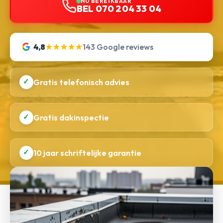
NU BEREIKBAAR
BEL 070 204 33 04
4,8
★★★★★
143 Google reviews
✓
Gratis telefonisch advies
✓
Gratis dakinspectie
✓
10 jaar schriftelijke garantie