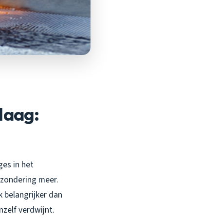
Haag:
ges in het
tzondering meer.
 belangrijker dan
nzelf verdwijnt.