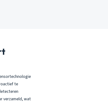
rt
sensortechnologie
oactief te
detecteren
ur verzameld, wat