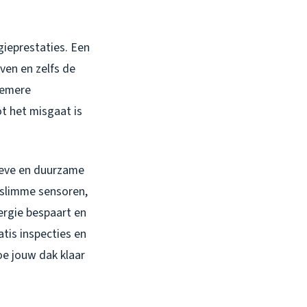
gieprestaties. Een
ven en zelfs de
remere
t het misgaat is
ieve en duurzame
 slimme sensoren,
ergie bespaart en
atis inspecties en
e jouw dak klaar