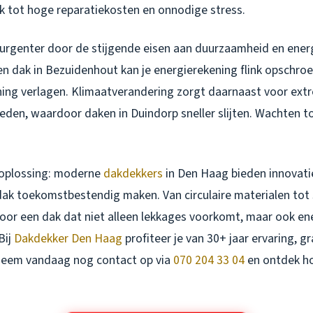
ak tot hoge reparatiekosten en onnodige stress.
 urgenter door de stijgende eisen aan duurzaamheid en ener
n dak in Bezuidenhout kan je energierekening flink opschroe
ing verlagen. Klimaatverandering zorgt daarnaast voor ext
en, waardoor daken in Duindorp sneller slijten. Wachten to
n oplossing: moderne
dakdekkers
in Den Haag bieden innovat
 dak toekomstbestendig maken. Van circulaire materialen tot
voor een dak dat niet alleen lekkages voorkomt, maar ook en
Bij
Dakdekker Den Haag
profiteer je van 30+ jaar ervaring, gr
 Neem vandaag nog contact op via
070 204 33 04
en ontdek ho