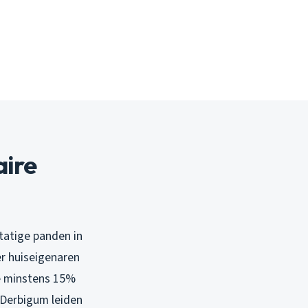
aire
tatige panden in
r huiseigenaren
ie minstens 15%
s Derbigum leiden