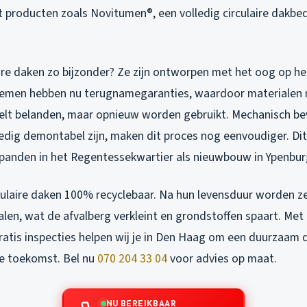
t producten zoals Novitumen®, een volledig circulaire dakbe
ire daken zo bijzonder? Ze zijn ontworpen met het oog op he
emen hebben nu terugnamegaranties, waardoor materialen 
sbelt belanden, maar opnieuw worden gebruikt. Mechanisch b
edig demontabel zijn, maken dit proces nog eenvoudiger. Dit 
 panden in het Regentessekwartier als nieuwbouw in Ypenbur
rculaire daken 100% recyclebaar. Na hun levensduur worden z
len, wat de afvalberg verkleint en grondstoffen spaart. Met
atis inspecties helpen wij je in Den Haag om een duurzaam d
de toekomst. Bel nu
070 204 33 04
voor advies op maat.
NU BEREIKBAAR