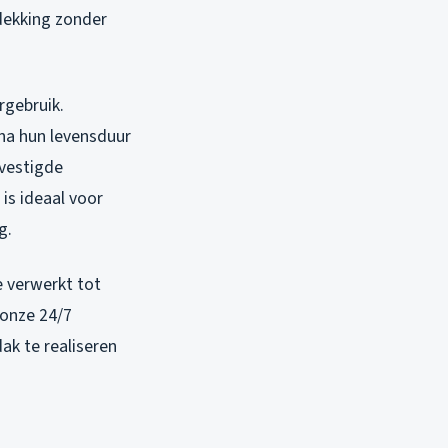
dekking zonder
rgebruik.
na hun levensduur
evestigde
is ideaal voor
g.
e verwerkt tot
 onze 24/7
ak te realiseren