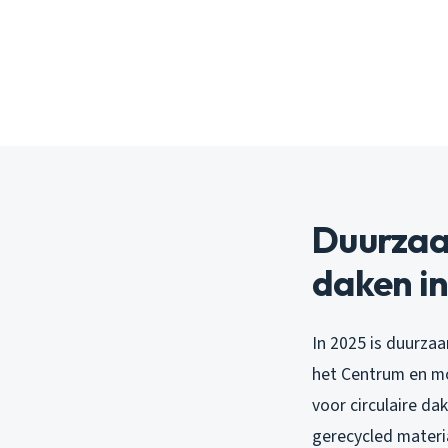
Duurzaam
daken i
In 2025 is duurza
het Centrum en mo
voor circulaire da
gerecycled materia