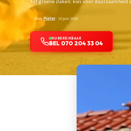
tot groene daken: kies voor duurzaamheid 
door
Pieter
· 10 juni 2025
NU BEREIKBAAR
BEL 070 204 33 04