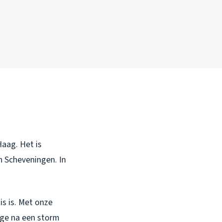
Haag. Het is
n Scheveningen. In
is is. Met onze
kage na een storm