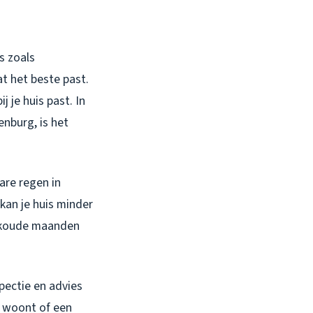
s zoals
t het beste past.
j je huis past. In
enburg, is het
are regen in
kan je huis minder
e koude maanden
spectie en advies
m woont of een