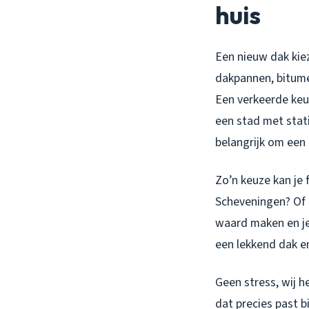
huis
Een nieuw dak kiez
dakpannen, bitume
Een verkeerde keu
een stad met stati
belangrijk om een 
Zo’n keuze kan je 
Scheveningen? Of a
waard maken en j
een lekkend dak e
Geen stress, wij he
dat precies past b